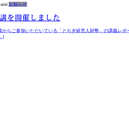
-arai
お知らせ
1講を開催しました
様からご参加いただいている「とちぎ経営人財塾」の講義レポ
]