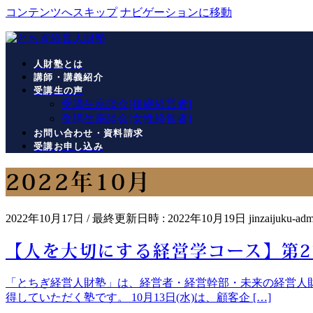
コンテンツへスキップ
ナビゲーションに移動
人財塾とは
講師・講義紹介
受講生の声
受講生座談会[後継経営者]
受講生座談会[女性経営者]
お問い合わせ・資料請求
受講お申し込み
2022年10月
2022年10月17日
/ 最終更新日時 :
2022年10月19日
jinzaijuku-adm
【人を大切にする経営学コース】第
「とちぎ経営人財塾」は、経営者・経営幹部・未来の経営人財
得していただく塾です。 10月13日(水)は、顧客企 […]