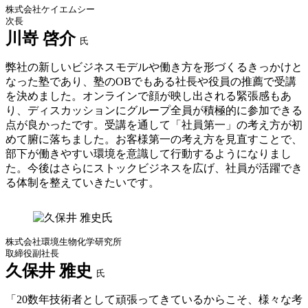
株式会社ケイエムシー
次長
川嵜 啓介
氏
弊社の新しいビジネスモデルや働き方を形づくるきっかけと
なった塾であり、塾のOBでもある社長や役員の推薦で受講
を決めました。オンラインで顔が映し出される緊張感もあ
り、ディスカッションにグループ全員が積極的に参加できる
点が良かったです。受講を通して「社員第一」の考え方が初
めて腑に落ちました。お客様第一の考え方を見直すことで、
部下が働きやすい環境を意識して行動するようになりまし
た。今後はさらにストックビジネスを広げ、社員が活躍でき
る体制を整えていきたいです。
株式会社環境生物化学研究所
取締役副社長
久保井 雅史
氏
「20数年技術者として頑張ってきているからこそ、様々な考