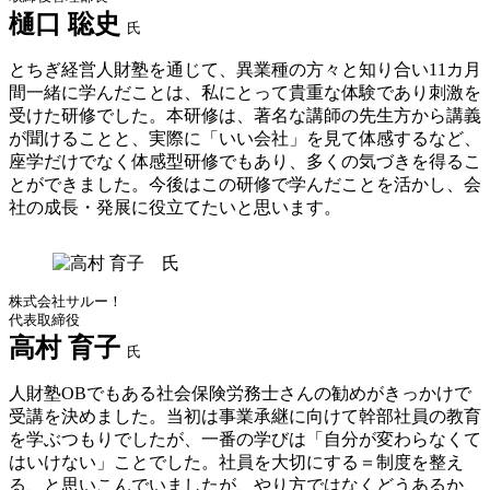
樋口 聡史
氏
とちぎ経営人財塾を通じて、異業種の方々と知り合い11カ月
間一緒に学んだことは、私にとって貴重な体験であり刺激を
受けた研修でした。本研修は、著名な講師の先生方から講義
が聞けることと、実際に「いい会社」を見て体感するなど、
座学だけでなく体感型研修でもあり、多くの気づきを得るこ
とができました。今後はこの研修で学んだことを活かし、会
社の成長・発展に役立てたいと思います。
株式会社サルー！
代表取締役
高村 育子
氏
人財塾OBでもある社会保険労務士さんの勧めがきっかけで
受講を決めました。当初は事業承継に向けて幹部社員の教育
を学ぶつもりでしたが、一番の学びは「自分が変わらなくて
はいけない」ことでした。社員を大切にする＝制度を整え
る、と思いこんでいましたが、やり方ではなくどうあるか、