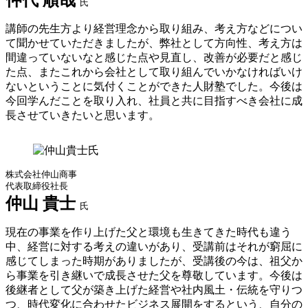
仲代 順哉
氏
講師の先生方より経営理念から取り組み、考え方などについ
て聞かせていただきましたが、弊社として方向性、考え方は
間違っていないなと感じた点や見直し、改善が必要だと感じ
た点、またこれから会社として取り組んでいかなければいけ
ないということに気付くことができた人財塾でした。今後は
今回学んだことを取り入れ、社員と共に目指すべき会社に成
長させていきたいと思います。
株式会社仲山商事
代表取締役社長
仲山 貴士
氏
現在の事業を作り上げた父と環境も生きてきた時代も違う
中、経営に対する考えの違いがあり、受講前はそれが窮屈に
感じてしまった時期がありましたが、受講後の今は、祖父か
ら事業を引き継いで成長させた父を尊敬しています。今後は
後継者として父が築き上げた経営や社内風土・伝統を守りつ
つ、時代変化に合わせたビジネス展開をするという、自分の