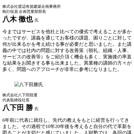
株式会社渡辺有規建築企画事務所
執行役員 企画営業部部長
八木 徹也
氏
今まではサービスを他社と比べての優劣で考えることが多か
ったですが、講義を通じてお客様の課題、困りごとに対して
何が出来るかを考え続ける事が必要だと思いました。また講
義の中では社内の問題に対する改善策（朝礼、組織・人事、
サービスの改善等）をご紹介頂く機会も多く、実施後の率直
な結果をお聞きする事も出来ました。異業種の講師の方々が
多く、問題へのアプローチが非常に参考になりました。
株式会社八下田陸運
代表取締役社長
八下田 勝
氏
6年前に代表に就任し、先代の教えをもとに経営を行ってき
ました。その過程で10年20年後を考えると自分の代で革新を
図ることが大切だと感じていました。人財塾では、各回の講