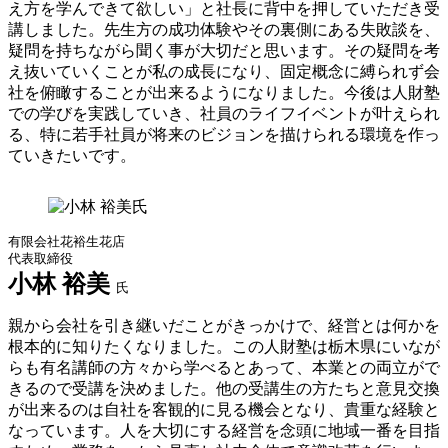
え方を学んできて欲しい」と社長に背中を押していただき受
講しました。先生方の成功体験やその裏側にある失敗談を、
疑問を持ちながら聞く事が大切だと思います。その疑問を考
え抜いていくことが私の成長になり、固定概念に縛られず会
社を俯瞰することが出来るようになりました。今後は人財塾
での学びを実践していき、社員のライフイベントが叶えられ
る、特に若手社員が将来のビジョンを描けられる環境を作っ
ていきたいです。
有限会社花裕生花店
代表取締役
小林 裕美
氏
親から会社を引き継いだことがきっかけで、経営とは何かを
根本的に知りたくなりました。この人財塾は栃木県にいなが
らも有名講師の方々から学べるとあって、本業との両立がで
きるので受講を決めました。他の受講生の方たちと意見交換
が出来るのは自社を客観的に見る機会となり、貴重な経験と
なっています。人を大切にする経営を念頭に地域一番を目指