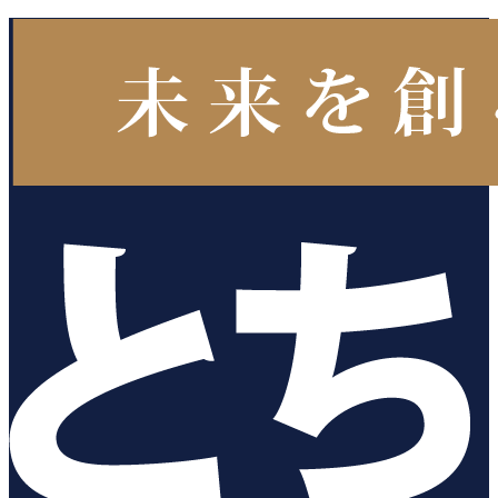
コ
ナ
ン
ビ
テ
ゲ
ン
ー
ツ
シ
へ
ョ
ス
ン
キ
に
ッ
移
プ
動