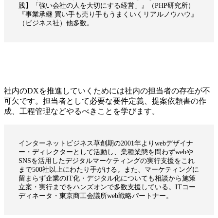
践】「強い会社の人を大切にする経営」』（PHP研究所）
『事業承継 買い手も売り手もうまくいくリアルノウハウ』
（ビジネス社）他多数。
社内のDXを推進していくためには社内の担当者の存在が不
可欠です。担当者として必要な要件定義、提案依頼書の作
成、工程管理などやるべきことを学びます。
インターネットビジネス草創期の2001年よりwebデザイナ
ー・ディレクターとして活動し、業種業態を問わずwebや
SNSを活用したデジタルマーケティングの実行支援をこれ
まで500社以上にわたり手がける。また、マーケティングに
留まらず企業のIT化・デジタル化についても相談から施策
立案・実行までをハンズオンで多数支援している。ITコー
ディネータ・東京商工会議所web戦略パートナー。