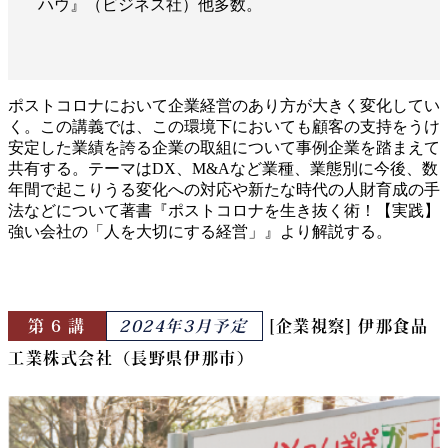
ハウ』（ビジネス社）他多数。
ポストコロナにおいて企業経営のあり方が大きく変化してい
く。この講義では、この環境下においても顧客の支持をうけ
安定した業績を誇る企業の取組について事例企業を踏まえて
共有する。テーマはDX、M&Aなど業種、業態別に今後、数
年間で起こりうる変化への対応や新たな時代の人財育成の手
法などについて著書『ポストコロナを生き抜く術！【実践】
強い会社の「人を大切にする経営」』より解説する。
第 6 講
2024年3月予定
[企業視察] 伊那食品
工業株式会社（長野県伊那市）