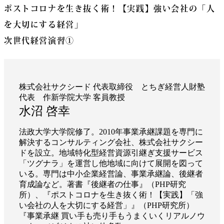
ポストコロナを生き抜く術！【実践】強い会社の「人
を大切にする経営」
次世代経営演習①
株式会社サクシード 代表取締役 とちぎ経営人財塾
代表 作新学院大学 客員教授
水沼 啓幸
法政大学大学院修了。2010年事業承継課題を専門に
解決するコンサルティング会社、株式会社サクシー
ドを設立。地域特化型経営資源引継ぎ支援サービス
「ツグナラ」を運営し他地域に向けて展開を図って
いる。専門は中小企業経営論、事業承継論、後継者
育成論など。著書『後継者の仕事』（PHP研究
所）、『ポストコロナを生き抜く術！【実践】「強
い会社の人を大切にする経営」』（PHP研究所）
『事業承継 買い手も売り手もうまくいくリアルノウ