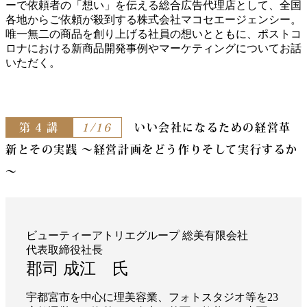
ーで依頼者の「想い」を伝える総合広告代理店として、全国
各地からご依頼が殺到する株式会社マコセエージェンシー。
唯一無二の商品を創り上げる社員の想いとともに、ポストコ
ロナにおける新商品開発事例やマーケティングについてお話
いただく。
第 4 講
1/16
いい会社になるための経営革
新とその実践
～経営計画をどう作りそして実行するか
～
ビューティーアトリエグループ 総美有限会社
代表取締役社長
郡司 成江 氏
宇都宮市を中⼼に理美容業、フォトスタジオ等を23