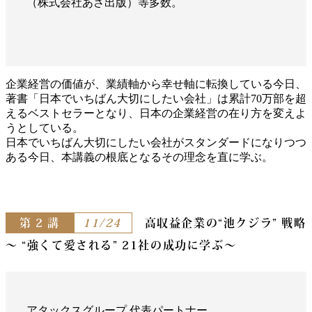
（株式会社あさ出版）等多数。
企業経営の価値が、業績軸から幸せ軸に転換している今日、
著書「日本でいちばん大切にしたい会社」は累計70万部を超
えるベストセラーとなり、日本の企業経営の在り方を変えよ
うとしている。
日本でいちばん大切にしたい会社がスタンダードになりつつ
ある今日、本講義の根底となるその理念を直に学ぶ。
第 2 講
11/24
高収益企業の“池クジラ” 戦略
～ “強くて愛される” 21社の成功に学ぶ～
アタックスグループ 代表パートナー