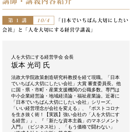
講師・講義内容紹介
第 １ 講
10/4
「日本でいちばん大切にしたい
会社」と「人を大切にする経営学講義」
人を大切にする経営学会 会長
坂本 光司 氏
法政大学院政策創造研究科教授を経て現職。「日本
でいちばん大切にしたい会社」大賞 審査委員長。他
に国・県・市町・産業支援機関の公職多数。専門は
中小企業経営論・地域経済論・福祉産業論。近著に
「日本でいちばん大切にしたい会社」シリーズ、
「いい経営理念が会社を変える」、『ポストコロナ
を生き抜く術！【実践】強い会社の「人を大切にす
る経営」』、『「新たな資本主義」のマネジメント
入門』（ビジネス社）、「もう価格で闘わない」