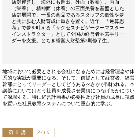
店舗運営し、海外にも進出。外⾯（教養）、内⾯
（栄養）、精神⾯（休養）の三⾯美養を基盤とした
店舗展開で、⼀番の商品であるスタッフの個性や夢
と共に歩む⼈財育成に重きを置く。近年、「逆算思
考」で夢を叶える「サクセスナビゲーターマスター
インストラクター」として全国の経営者や若⼿リー
ダーを⽀援。とちぎ経営⼈財塾第2期修了⽣。
地域において必要とされる会社になるためには経営理念や体
系的な実践が重要になる。そして、前提として経営者、経営
幹部にとってリーダーとしてどうあるべきかが問われる。本
講義においてはどう社員を成長させ業績につなげるかについ
て深堀する。特に経営計画書の必要性及び社員の成長に視点
を置いた社員教育システムについて重点的に学ぶ。
第 5 講
2/15