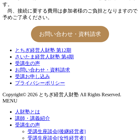
す。
尚、接続に要する費用は参加者様のご負担となりますので
予めご了承ください。
お問い合わせ・資料請求
とちぎ経営人財塾 第12期
さいたま経営人財塾 第4期
受講生の声
お問い合わせ・資料請求
受講お申し込み
プライバシーポリシー
Copyright© 2026 とちぎ経営人財塾 All Rights Reserved.
MENU
人財塾とは
講師・講義紹介
受講生の声
受講生座談会[後継経営者]
受講生座談会[女性経営者]