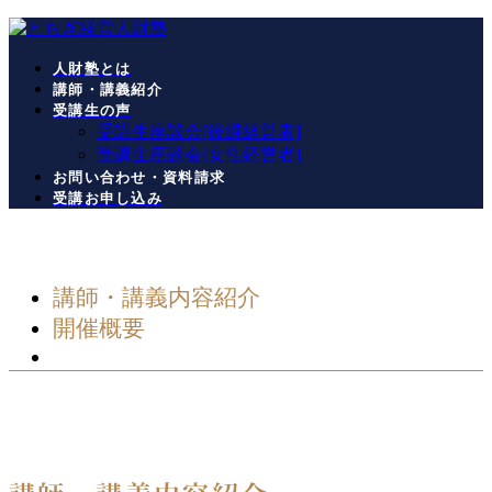
コ
ナ
ン
ビ
人財塾とは
テ
ゲ
講師・講義紹介
ン
ー
受講生の声
ツ
シ
受講生座談会[後継経営者]
へ
ョ
受講生座談会[女性経営者]
ス
ン
お問い合わせ・資料請求
キ
に
受講お申し込み
ッ
移
プ
動
講師・講義内容紹介
開催概要