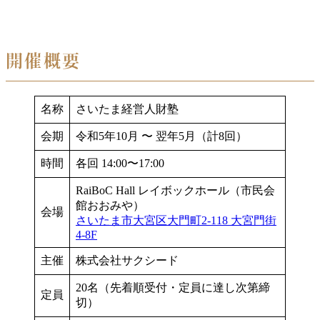
開催概要
名称
さいたま経営人財塾
会期
令和5年10月 〜 翌年5月（計8回）
時間
各回 14:00〜17:00
RaiBoC Hall レイボックホール（市民会
館おおみや）
会場
さいたま市大宮区大門町2-118 大宮門街
4-8F
主催
株式会社サクシード
20名（先着順受付・定員に達し次第締
定員
切）