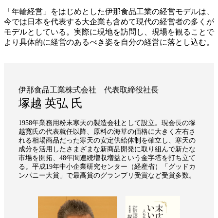
「年輪経営」をはじめとした伊那食品工業の経営モデルは、
今では日本を代表する大企業も含めて現代の経営者の多くが
モデルとしている。実際に現地を訪問し、現場を観ることで
より具体的に経営のあるべき姿を自分の経営に落とし込む。
伊那食品工業株式会社 代表取締役社長
塚越 英弘 氏
1958年業務用粉末寒天の製造会社として設立。現会長の塚
越寛氏の代表就任以降、原料の海草の価格に大きく左右さ
れる相場商品だった寒天の安定供給体制を確立し、寒天の
成分を活用したさまざまな新商品開発に取り組んで新たな
市場を開拓、48年間連続増収増益という金字塔を打ち立て
る。平成19年中小企業研究センター（経産省）「グッドカ
ンパニー大賞」で最高賞のグランプリ受賞など受賞多数。