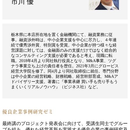
市川 優
栃木県に本店所在地を置く金融機関にて、融資業務に従
事。融資渉外時は、中小企業支援を中心に尽力し、４年連
続で優秀渉外賞、特別賞を受賞。中小企業が持つ様々な経
営課題に対しては、金融面のみの支援だけではなく総合的
なコンサルティング支援が必要であると考え、現職に転
職。2018年4月より同社執行役員となり、M&A事業、ツグ
ナラ事業立ち上げの責任者を歴任。2021年3月にグロービス
経営大学院を修了。同4月より同社取締役に就任。専門分野
は中小企業の経営戦略、財務戦略、経営幹部育成、M&Aア
ドバイザリー支援。著書に『事業承継 買い手も売り手もう
まくいくリアルノウハウ』（ビジネス社）など。
優良企業事例研究ゼミ
最終講のプロジェクト発表会に向けて、受講生同士でグルー
プを組み、優れた経営革新を実践する優良企業の事例研究及