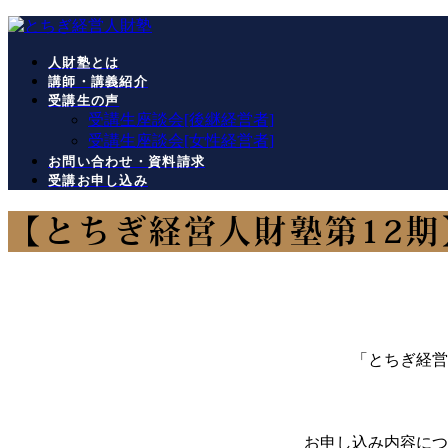
コ
ナ
ン
ビ
人財塾とは
テ
ゲ
講師・講義紹介
ン
ー
受講生の声
ツ
シ
受講生座談会[後継経営者]
へ
ョ
受講生座談会[女性経営者]
ス
ン
お問い合わせ・資料請求
キ
に
受講お申し込み
ッ
移
プ
動
【とちぎ経営人財塾第12期
「とちぎ経営
お申し込み内容につ